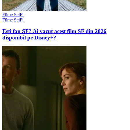
Filme SciFi
Filme SciFi
Esti fan SF? Ai vazut acest film SF din 2026
disponibil pe Disney+?