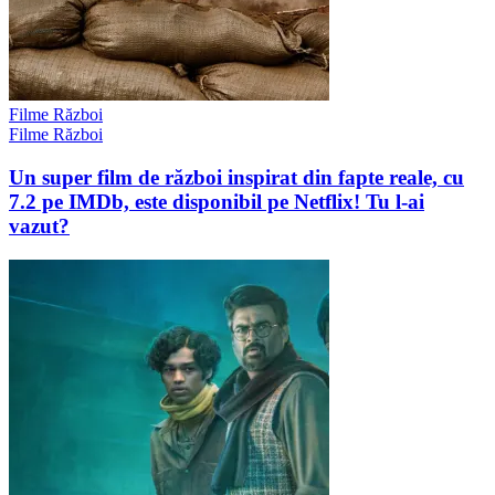
Filme Război
Filme Război
Un super film de război inspirat din fapte reale, cu
7.2 pe IMDb, este disponibil pe Netflix! Tu l-ai
vazut?