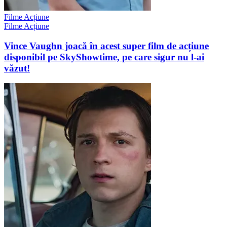
Filme Acțiune
Filme Acțiune
Vince Vaughn joacă în acest super film de acțiune
disponibil pe SkyShowtime, pe care sigur nu l-ai
văzut!