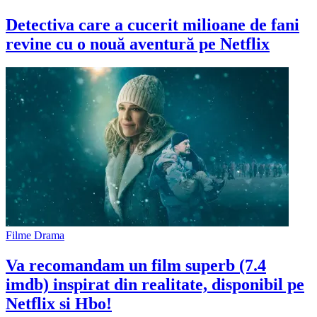
Detectiva care a cucerit milioane de fani
revine cu o nouă aventură pe Netflix
Filme Drama
Va recomandam un film superb (7.4
imdb) inspirat din realitate, disponibil pe
Netflix si Hbo!