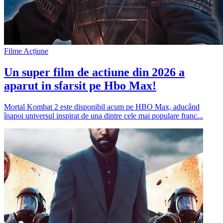
Filme Acțiune
Un super film de actiune din 2026 a
aparut in sfarsit pe Hbo Max!
Mortal Kombat 2 este disponibil acum pe HBO Max, aducând
înapoi universul inspirat de una dintre cele mai populare franc...