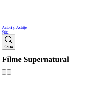
Actori și Actrițe
Știri
Cauta
Filme Supernatural