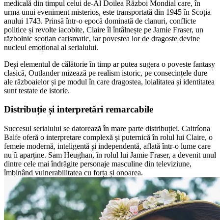
medicală din timpul celui de-Al Doilea Război Mondial care, în
urma unui eveniment misterios, este transportată din 1945 în Scoția
anului 1743. Prinsă într-o epocă dominată de clanuri, conflicte
politice și revolte iacobite, Claire îl întâlnește pe Jamie Fraser, un
războinic scoțian carismatic, iar povestea lor de dragoste devine
nucleul emoțional al serialului.
Deși elementul de călătorie în timp ar putea sugera o poveste fantasy
clasică, Outlander mizează pe realism istoric, pe consecințele dure
ale războaielor și pe modul în care dragostea, loialitatea și identitatea
sunt testate de istorie.
Distribuție și interpretări remarcabile
Succesul serialului se datorează în mare parte distribuției. Caitríona
Balfe oferă o interpretare complexă și puternică în rolul lui Claire, o
femeie modernă, inteligentă și independentă, aflată într-o lume care
nu îi aparține. Sam Heughan, în rolul lui Jamie Fraser, a devenit unul
dintre cele mai îndrăgite personaje masculine din televiziune,
îmbinând vulnerabilitatea cu forța și onoarea.