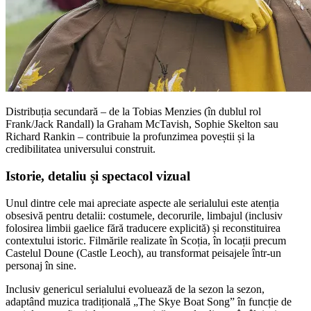
Distribuția secundară – de la Tobias Menzies (în dublul rol
Frank/Jack Randall) la Graham McTavish, Sophie Skelton sau
Richard Rankin – contribuie la profunzimea poveștii și la
credibilitatea universului construit.
Istorie, detaliu și spectacol vizual
Unul dintre cele mai apreciate aspecte ale serialului este atenția
obsesivă pentru detalii: costumele, decorurile, limbajul (inclusiv
folosirea limbii gaelice fără traducere explicită) și reconstituirea
contextului istoric. Filmările realizate în Scoția, în locații precum
Castelul Doune (Castle Leoch), au transformat peisajele într-un
personaj în sine.
Inclusiv genericul serialului evoluează de la sezon la sezon,
adaptând muzica tradițională „The Skye Boat Song” în funcție de