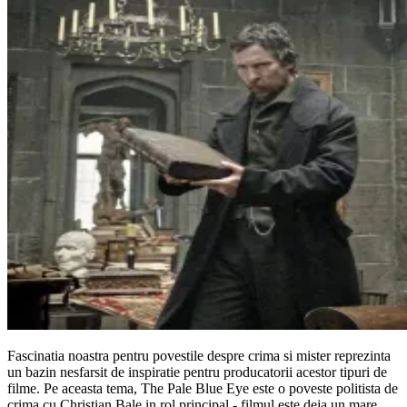
Fascinatia noastra pentru povestile despre crima si mister reprezinta
un bazin nesfarsit de inspiratie pentru producatorii acestor tipuri de
filme. Pe aceasta tema, The Pale Blue Eye este o poveste politista de
crima cu Christian Bale in rol principal - filmul este deja un mare