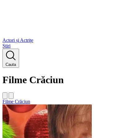
Actori și Actrițe
Știri
Cauta
Filme Crăciun
Filme Crăciun