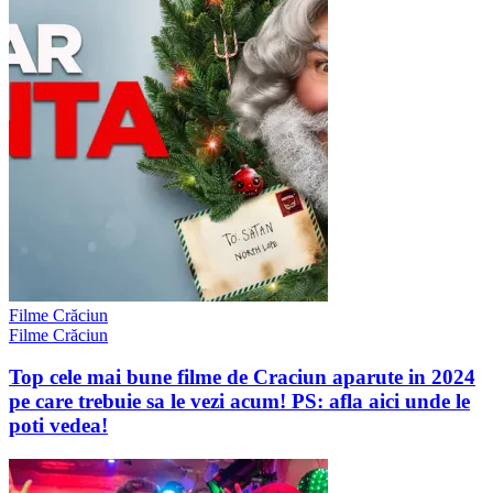
Filme Crăciun
Filme Crăciun
Top cele mai bune filme de Craciun aparute in 2024
pe care trebuie sa le vezi acum! PS: afla aici unde le
poti vedea!