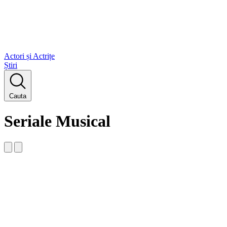
Actori și Actrițe
Știri
Cauta
Seriale Musical