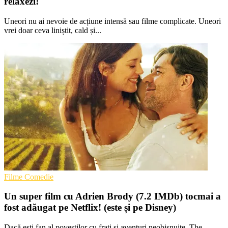
relaxezi!
Uneori nu ai nevoie de acțiune intensă sau filme complicate. Uneori
vrei doar ceva liniștit, cald și...
Filme Comedie
Un super film cu Adrien Brody (7.2 IMDb) tocmai a
fost adăugat pe Netflix! (este și pe Disney)
Dacă ești fan al poveștilor cu frați și aventuri neobișnuite, The