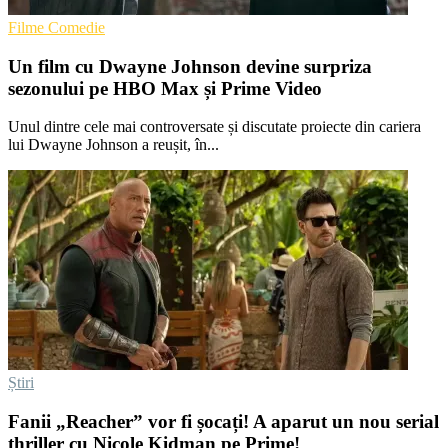
Filme Comedie
Un film cu Dwayne Johnson devine surpriza
sezonului pe HBO Max și Prime Video
Unul dintre cele mai controversate și discutate proiecte din cariera
lui Dwayne Johnson a reușit, în...
Știri
Fanii „Reacher” vor fi șocați! A aparut un nou serial
thriller cu Nicole Kidman pe Prime!