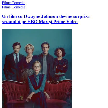
Filme Comedie
Filme Comedie
Un film cu Dwayne Johnson devine surpriza
sezonului pe HBO Max și Prime Video