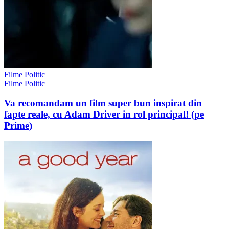
Filme Politic
Filme Politic
Va recomandam un film super bun inspirat din
fapte reale, cu Adam Driver in rol principal! (pe
Prime)