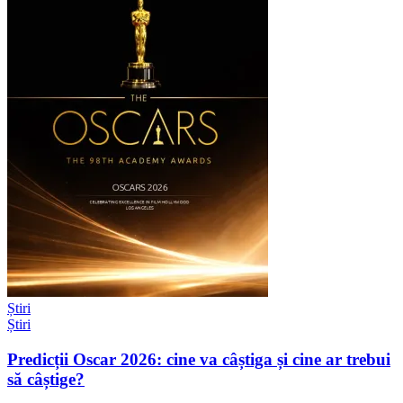
Știri
Știri
Predicții Oscar 2026: cine va câștiga și cine ar trebui
să câștige?