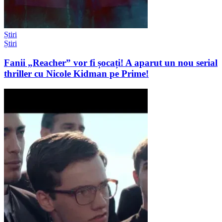
Știri
Știri
Fanii „Reacher” vor fi șocați! A aparut un nou serial
thriller cu Nicole Kidman pe Prime!