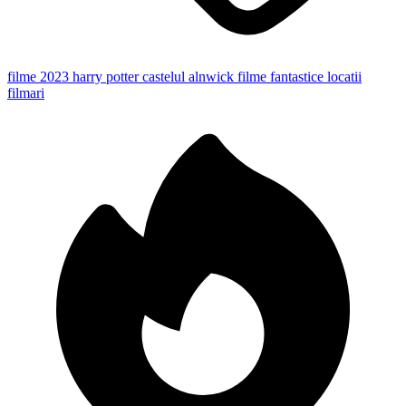
filme 2023
harry potter
castelul alnwick
filme fantastice
locatii
filmari