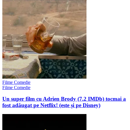
Filme Comedie
Filme Comedie
Un super film cu Adrien Brody (7.2 IMDb) tocmai a
fost adăugat pe Netflix! (este și pe Disney)