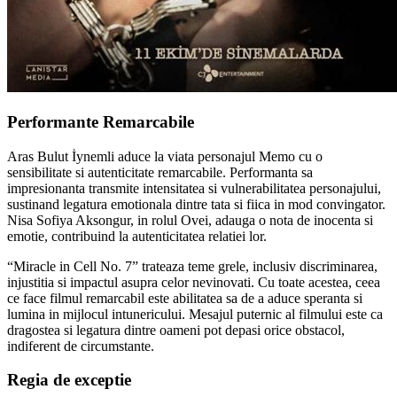
Performante Remarcabile
Aras Bulut İynemli aduce la viata personajul Memo cu o
sensibilitate si autenticitate remarcabile. Performanta sa
impresionanta transmite intensitatea si vulnerabilitatea personajului,
sustinand legatura emotionala dintre tata si fiica in mod convingator.
Nisa Sofiya Aksongur, in rolul Ovei, adauga o nota de inocenta si
emotie, contribuind la autenticitatea relatiei lor.
“Miracle in Cell No. 7” trateaza teme grele, inclusiv discriminarea,
injustitia si impactul asupra celor nevinovati. Cu toate acestea, ceea
ce face filmul remarcabil este abilitatea sa de a aduce speranta si
lumina in mijlocul intunericului. Mesajul puternic al filmului este ca
dragostea si legatura dintre oameni pot depasi orice obstacol,
indiferent de circumstante.
Regia de exceptie