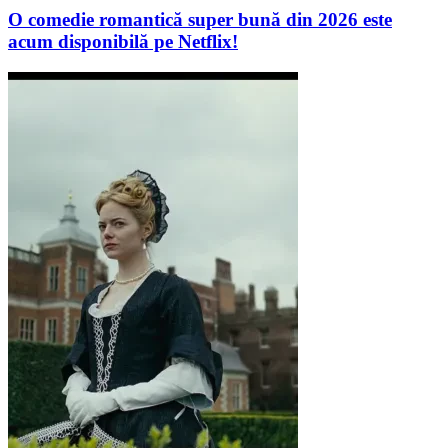
O comedie romantică super bună din 2026 este
acum disponibilă pe Netflix!