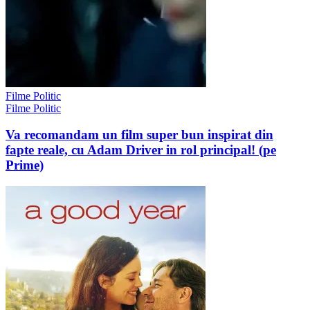
Filme Politic
Filme Politic
Va recomandam un film super bun inspirat din
fapte reale, cu Adam Driver in rol principal! (pe
Prime)