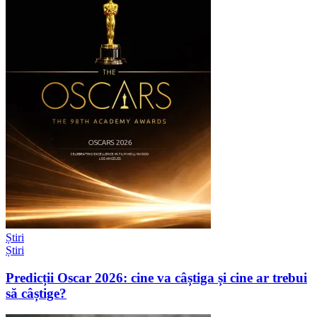
Știri
Știri
Predicții Oscar 2026: cine va câștiga și cine ar trebui
să câștige?