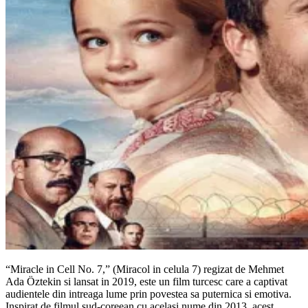
“Miracle in Cell No. 7,” (Miracol in celula 7) regizat de Mehmet
Ada Öztekin si lansat in 2019, este un film turcesc care a captivat
audientele din intreaga lume prin povestea sa puternica si emotiva.
Inspirat de filmul sud-coreean cu acelasi nume din 2013, acest