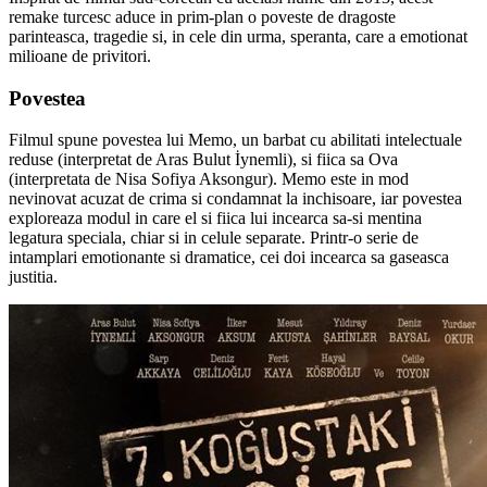
remake turcesc aduce in prim-plan o poveste de dragoste
parinteasca, tragedie si, in cele din urma, speranta, care a emotionat
milioane de privitori.
Povestea
Filmul spune povestea lui Memo, un barbat cu abilitati intelectuale
reduse (interpretat de Aras Bulut İynemli), si fiica sa Ova
(interpretata de Nisa Sofiya Aksongur). Memo este in mod
nevinovat acuzat de crima si condamnat la inchisoare, iar povestea
exploreaza modul in care el si fiica lui incearca sa-si mentina
legatura speciala, chiar si in celule separate. Printr-o serie de
intamplari emotionante si dramatice, cei doi incearca sa gaseasca
justitia.