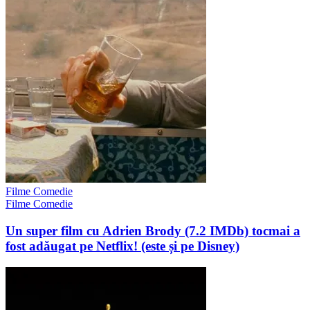
Filme Comedie
Filme Comedie
Un super film cu Adrien Brody (7.2 IMDb) tocmai a
fost adăugat pe Netflix! (este și pe Disney)