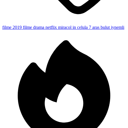
filme 2019
filme drama
netflix
miracol in celula 7
aras bulut iynemli