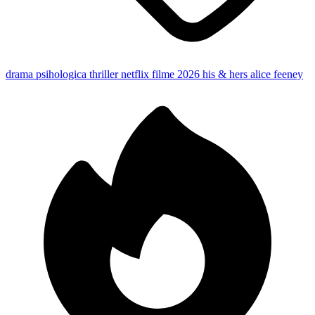
drama psihologica
thriller netflix
filme 2026
his & hers
alice feeney