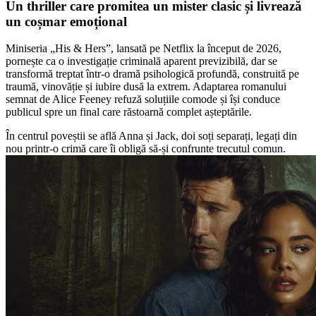
Un thriller care promitea un mister clasic și livrează
un coșmar emoțional
Miniseria „His & Hers”, lansată pe Netflix la început de 2026,
pornește ca o investigație criminală aparent previzibilă, dar se
transformă treptat într-o dramă psihologică profundă, construită pe
traumă, vinovăție și iubire dusă la extrem. Adaptarea romanului
semnat de Alice Feeney refuză soluțiile comode și își conduce
publicul spre un final care răstoarnă complet așteptările.
În centrul poveștii se află Anna și Jack, doi soți separați, legați din
nou printr-o crimă care îi obligă să-și confrunte trecutul comun.