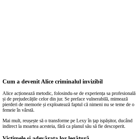
Cum a devenit Alice criminalul invizibil
Alice acționează metodic, folosindu-se de experiența sa profesională
și de prejudecățile celor din jur. Se preface vulnerabilă, mimează
pierderi de memorie și exploatează faptul că nimeni nu se teme de o
femeie în vârstă.
Mai mult, reușește să o transforme pe Lexy în țap ispășitor, ducând
indirect la moartea acesteia, fără ca planul său să fie descoperit.
Victimele și adevărata lor legătură