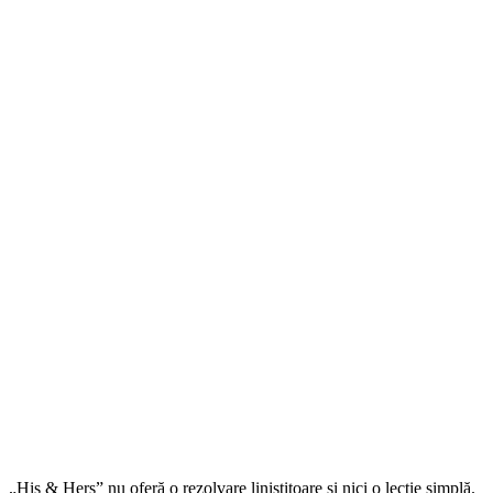
„His & Hers” nu oferă o rezolvare liniștitoare și nici o lecție simplă.