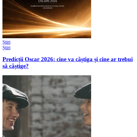
Știri
Știri
Predicții Oscar 2026: cine va câștiga și cine ar trebui
să câștige?