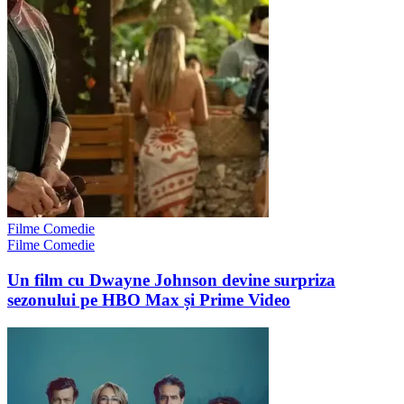
Filme Comedie
Filme Comedie
Un film cu Dwayne Johnson devine surpriza
sezonului pe HBO Max și Prime Video