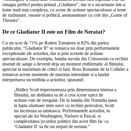
omagiu perfect pentru primul „Gladiator”, dar si o incursiune intr-o
lume mult mai complexa, cu scene de actiune spectaculoase si teme
de razbunare, onoare si politică, asemanatoare cu cele din „Game of
Thrones”.
De ce Gladiator II este un Film de Neratat?
Cu un scor de 71% pe Rotten Tomatoes si 82% din partea
publicului, “Gladiator II” se remarca nu doar prin performantele
exceptionale ale actorilor, dar si prin scenele de actiune
spectaculoase. De exemplu, batalia navala din Colosseum cu rechini
insetati de sange a devenit deja un moment emblematic al filmului,
apreciat la maximum de critici si fani. Ross Bonaime de la Collider a
remarcat aceste momente de maxima intensitate si a laudat
interpretarea incredibila a actorilor, spunand:
„Ridley Scott impresioneaza prin dimensiunea imensa a
filmului, iar abilitatea sa de a crea scene epice de
actiune este de neegalat. De la batalia din Numidia pana
la lupta uluitoare intre nave cu rechini periculosi, Scott
nu inceteaza sa uimeasca. Performantele actorilor, in
special ale lui Washington, Nielsen si Pascal, si
complexitatea jocurilor politice din acest film fac ca
‘Gladiator II’ sa fie un sequel de neratat.”