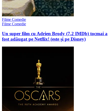
Filme Comedie
Filme Comedie
Un super film cu Adrien Brody (7.2 IMDb) tocmai a
fost adăugat pe Netflix! (este și pe Disney)