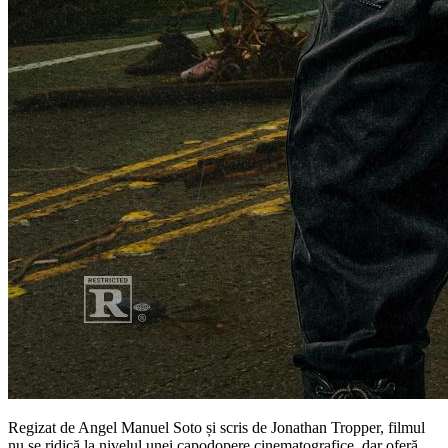
Regizat de Angel Manuel Soto și scris de Jonathan Tropper, filmul
nu se ridică la nivelul unei capodopere cinematografice, dar oferă