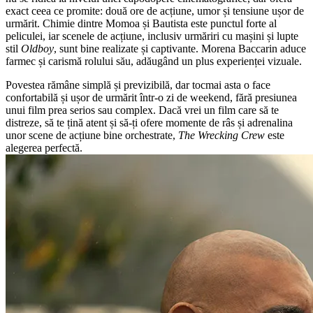
exact ceea ce promite: două ore de acțiune, umor și tensiune ușor de
urmărit. Chimie dintre Momoa și Bautista este punctul forte al
peliculei, iar scenele de acțiune, inclusiv urmăriri cu mașini și lupte
stil
Oldboy
, sunt bine realizate și captivante. Morena Baccarin aduce
farmec și carismă rolului său, adăugând un plus experienței vizuale.
Povestea rămâne simplă și previzibilă, dar tocmai asta o face
confortabilă și ușor de urmărit într-o zi de weekend, fără presiunea
unui film prea serios sau complex. Dacă vrei un film care să te
distreze, să te țină atent și să-ți ofere momente de râs și adrenalina
unor scene de acțiune bine orchestrate,
The Wrecking Crew
este
alegerea perfectă.