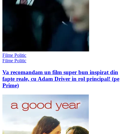
Filme Politic
Filme Politic
Va recomandam un film super bun inspirat din
fapte reale, cu Adam Driver in rol principal! (pe
Prime)