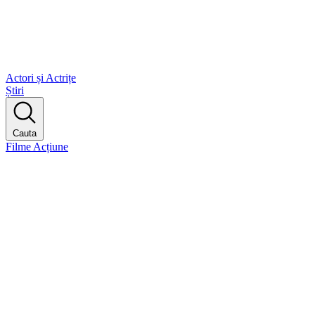
Actori și Actrițe
Știri
Cauta
Filme Acțiune