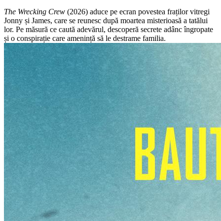
The Wrecking Crew
(2026) aduce pe ecran povestea fraților vitregi
Jonny și James, care se reunesc după moartea misterioasă a tatălui
lor. Pe măsură ce caută adevărul, descoperă secrete adânc îngropate
și o conspirație care amenință să le destrame familia.