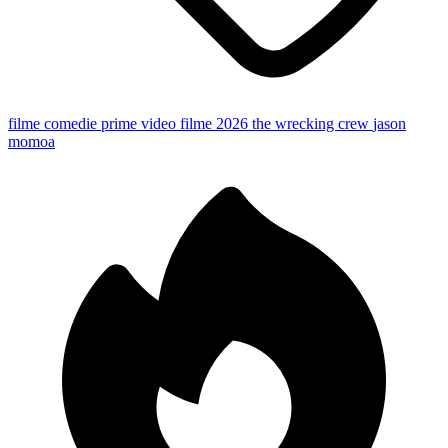
filme comedie
prime video
filme 2026
the wrecking crew
jason
momoa