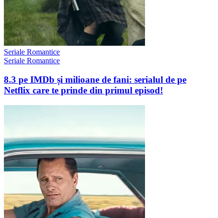
Seriale Romantice
Seriale Romantice
8.3 pe IMDb și milioane de fani: serialul de pe
Netflix care te prinde din primul episod!