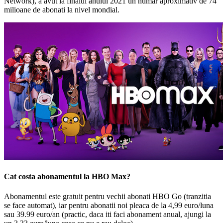
Network), a avut la finalul anului 2021 un numar aproximativ de 74
milioane de abonati la nivel mondial.
Cat costa abonamentul la HBO Max?
Abonamentul este gratuit pentru vechii abonati HBO Go (tranzitia
se face automat), iar pentru abonatii noi pleaca de la 4,99 euro/luna
sau 39.99 euro/an (practic, daca iti faci abonament anual, ajungi la