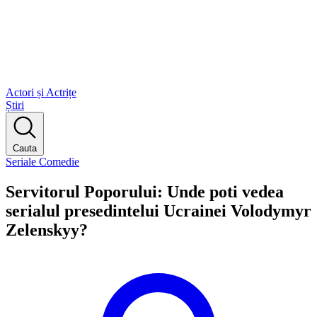
Actori și Actrițe
Știri
Cauta
Seriale Comedie
Servitorul Poporului: Unde poti vedea
serialul presedintelui Ucrainei Volodymyr
Zelenskyy?