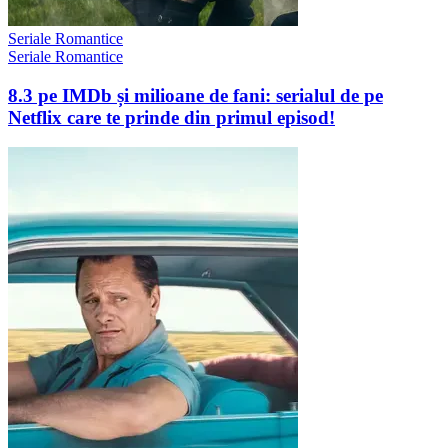
Seriale Romantice
Seriale Romantice
8.3 pe IMDb și milioane de fani: serialul de pe
Netflix care te prinde din primul episod!