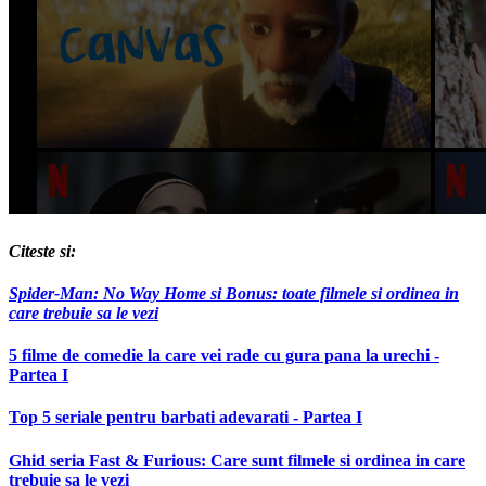
Citeste si:
Spider-Man: No Way Home si Bonus: toate filmele si ordinea in
care trebuie sa le vezi
5 filme de comedie la care vei rade cu gura pana la urechi -
Partea I
Top 5 seriale pentru barbati adevarati - Partea I
Ghid seria Fast & Furious: Care sunt filmele si ordinea in care
trebuie sa le vezi