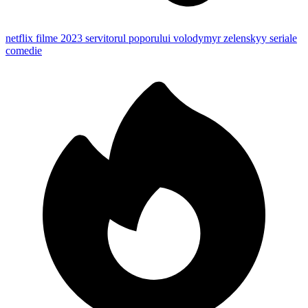
netflix
filme 2023
servitorul poporului
volodymyr zelenskyy
seriale
comedie