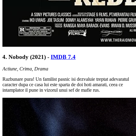
4. Nobody (2021) -
IMDB 7.4
Actiune, Crima, Drama
Razbunare pura! Un familist pasnic isi dezvaluie treptat adevaratul
caracter dupa ce casa lui este sparta de doi hoti amarati, ceea ce
intamplator il pune in vizorul unui sef de mafie rus.