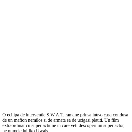
O echipa de interventie S.W.A.T. ramane prinsa intr-o casa condusa
de un mafion nemilos si de armata sa de ucigasi platiti. Un film
extraordinar cu super actiune in care veti descoperi un super actor,
pe numele lui Iko Uwais.