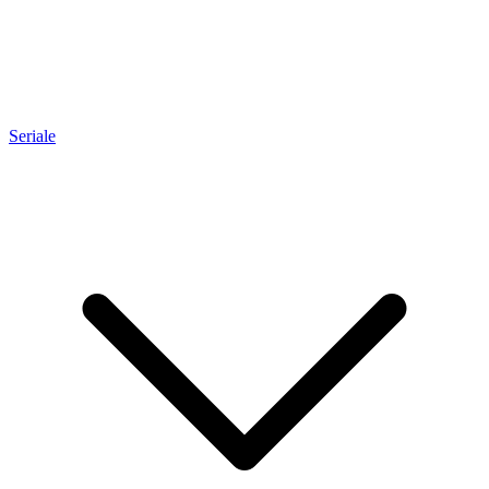
Seriale