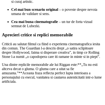
si curaj artistic.
Cel mai bun scenariu original
– o poveste despre nevoia
umana de validare si sens.
Cea mai buna cinematografie
– un tur de forta vizual
semnat de Lubezki.
Aprecieri critice si replici memorabile
Criticii au salutat filmul ca fiind o experienta cinematografica iesita
din comun. The Guardian l-a descris drept „o satira sclipitoare
despre Hollywood, faima si disperare creativa”, in timp ce Rolling
Stone l-a numit „o capodopera care iti ramane in minte si in piept”.
Una dintre replicile memorabile ale lui Riggan este:**„Tu nu esti
altceva decat o gluma. O gluma care a uitat sa fie
amuzanta.”**Aceasta fraza reflecta perfect lupta interioara a
personajului cu esecul, vanitatea si cautarea autenticitatii intr-o lume
artificiala.