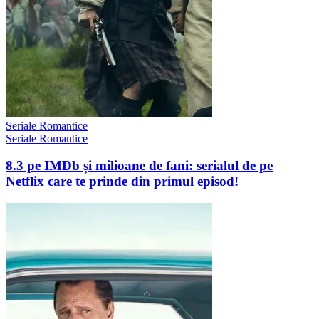
Seriale Romantice
Seriale Romantice
8.3 pe IMDb și milioane de fani: serialul de pe
Netflix care te prinde din primul episod!