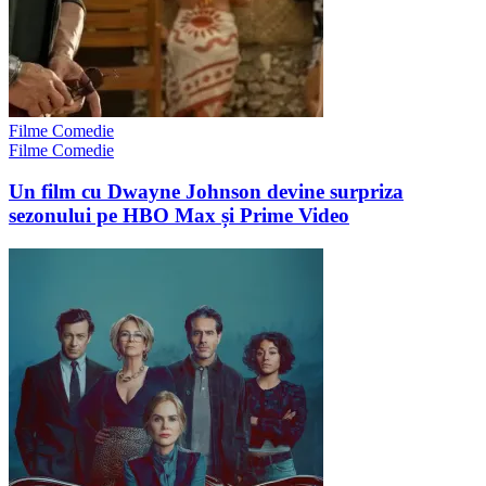
Filme Comedie
Filme Comedie
Un film cu Dwayne Johnson devine surpriza
sezonului pe HBO Max și Prime Video