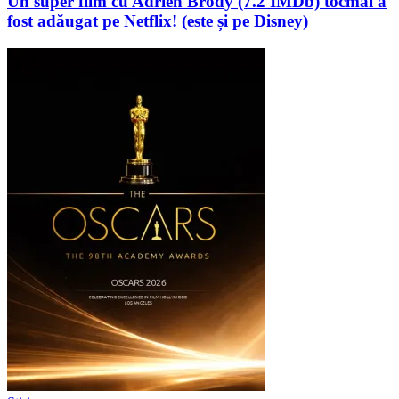
Un super film cu Adrien Brody (7.2 IMDb) tocmai a
fost adăugat pe Netflix! (este și pe Disney)