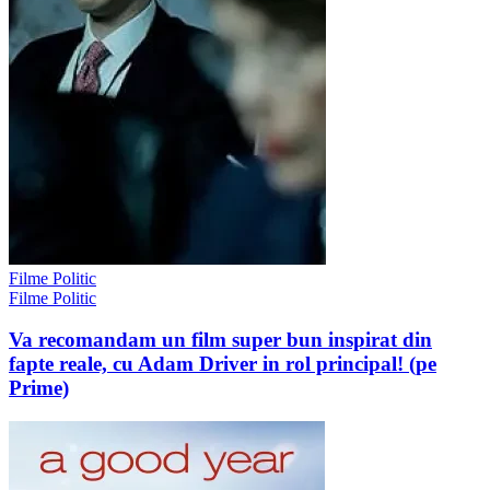
Filme Politic
Filme Politic
Va recomandam un film super bun inspirat din
fapte reale, cu Adam Driver in rol principal! (pe
Prime)