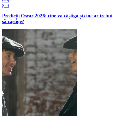
Știri
Știri
Predicții Oscar 2026: cine va câștiga și cine ar trebui
să câștige?