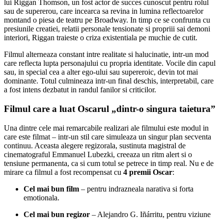
lui Riggan Thomson, un fost actor de succes cunoscut pentru rolul
sau de supererou, care incearca sa revina in lumina reflectoarelor
montand o piesa de teatru pe Broadway. In timp ce se confrunta cu
presiunile creatiei, relatii personale tensionate si propriii sai demoni
interiori, Riggan traieste o criza existentiala pe muchie de cutit.
Filmul alterneaza constant intre realitate si halucinatie, intr-un mod
care reflecta lupta personajului cu propria identitate. Vocile din capul
sau, in special cea a alter ego-ului sau supereroic, devin tot mai
dominante. Totul culmineaza intr-un final deschis, interpretabil, care
a fost intens dezbatut in randul fanilor si criticilor.
Filmul care a luat Oscarul „dintr-o singura taietura”
Una dintre cele mai remarcabile realizari ale filmului este modul in
care este filmat – intr-un stil care simuleaza un singur plan secventa
continuu. Aceasta alegere regizorala, sustinuta magistral de
cinematograful Emmanuel Lubezki, creeaza un ritm alert si o
tensiune permanenta, ca si cum totul se petrece in timp real. Nu e de
mirare ca filmul a fost recompensat cu
4 premii Oscar
:
Cel mai bun film
– pentru indrazneala narativa si forta
emotionala.
Cel mai bun regizor
– Alejandro G. Iñárritu, pentru viziune