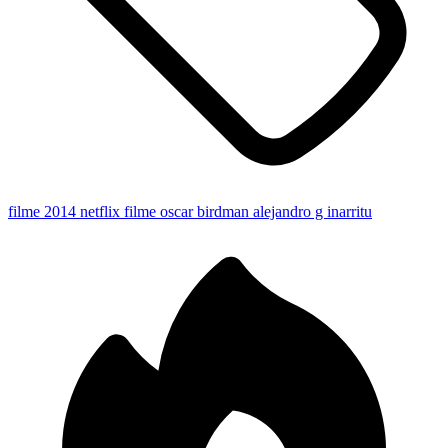
filme 2014
netflix
filme oscar
birdman
alejandro g inarritu