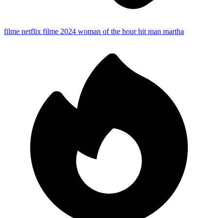
filme netflix
filme 2024
woman of the hour
hit man
martha