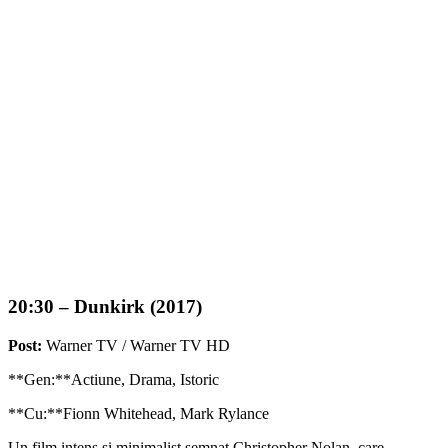
20:30 – Dunkirk (2017)
Post:
Warner TV / Warner TV HD
**Gen:**Actiune, Drama, Istoric
**Cu:**Fionn Whitehead, Mark Rylance
Un film intens si minimalist semnat Christopher Nolan, care