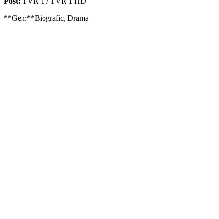
Post:
TVR 1 / TVR 1 HD
**Gen:**Biografic, Drama