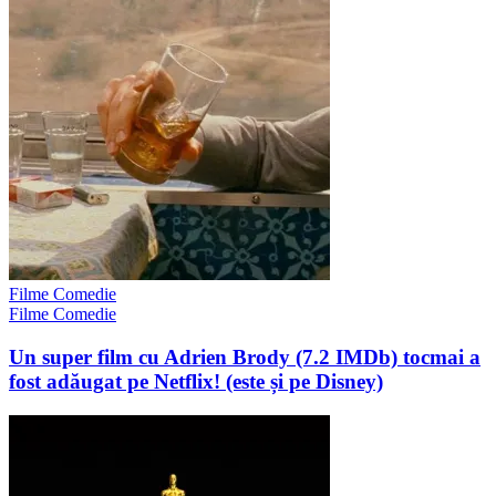
Filme Comedie
Filme Comedie
Un super film cu Adrien Brody (7.2 IMDb) tocmai a
fost adăugat pe Netflix! (este și pe Disney)