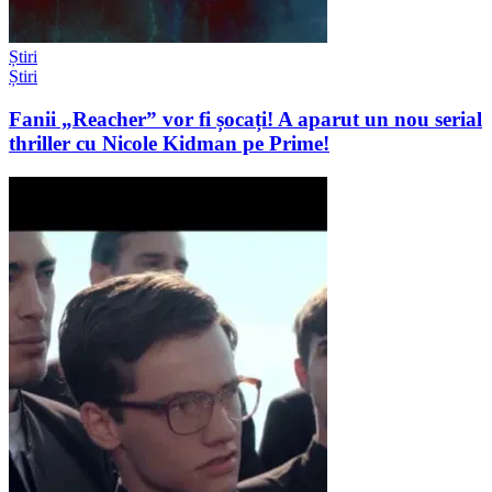
Știri
Știri
Fanii „Reacher” vor fi șocați! A aparut un nou serial
thriller cu Nicole Kidman pe Prime!