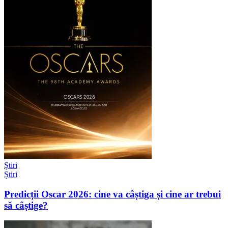
Știri
Știri
Predicții Oscar 2026: cine va câștiga și cine ar trebui
să câștige?