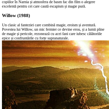
copiilor în Narnia și atmosfera de basm fac din film o alegere
excelentă pentru cei care caută escapism și magie pură.
Willow (1988)
Un clasic al fanteziei care combină magie, eroism și aventură.
Povestea lui Willow, un mic fermier ce devine erou, și a lumii pline
de magie și pericole, rezonează cu acei fani care iubesc călătoriile
epice și confruntările cu forțe supranaturale.