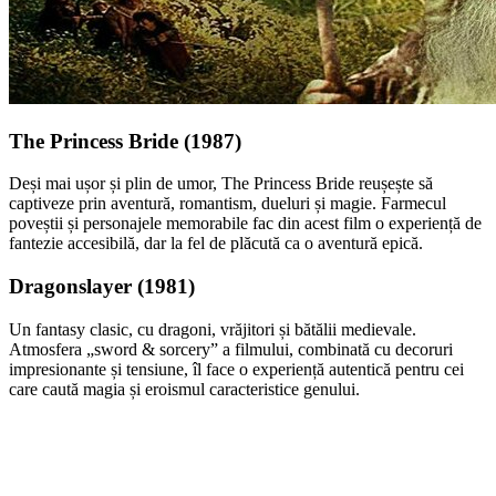
The Princess Bride (1987)
Deși mai ușor și plin de umor, The Princess Bride reușește să
captiveze prin aventură, romantism, dueluri și magie. Farmecul
poveștii și personajele memorabile fac din acest film o experiență de
fantezie accesibilă, dar la fel de plăcută ca o aventură epică.
Dragonslayer (1981)
Un fantasy clasic, cu dragoni, vrăjitori și bătălii medievale.
Atmosfera „sword & sorcery” a filmului, combinată cu decoruri
impresionante și tensiune, îl face o experiență autentică pentru cei
care caută magia și eroismul caracteristice genului.