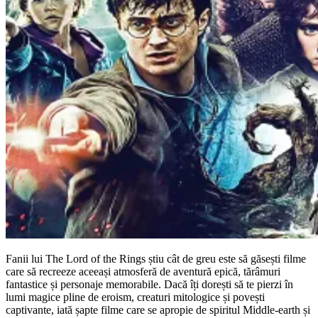
Fanii lui The Lord of the Rings știu cât de greu este să găsești filme
care să recreeze aceeași atmosferă de aventură epică, tărâmuri
fantastice și personaje memorabile. Dacă îți dorești să te pierzi în
lumi magice pline de eroism, creaturi mitologice și povești
captivante, iată șapte filme care se apropie de spiritul Middle-earth și