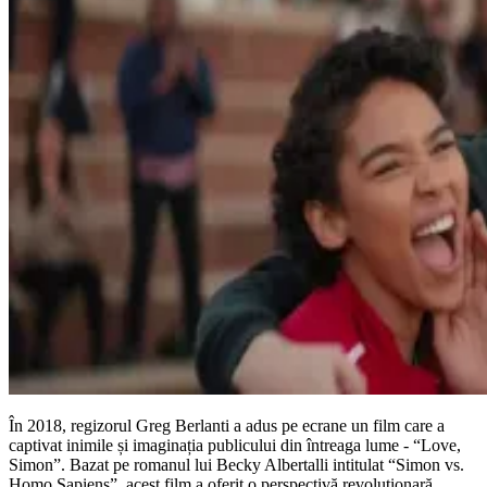
În 2018, regizorul Greg Berlanti a adus pe ecrane un film care a
captivat inimile și imaginația publicului din întreaga lume - “Love,
Simon”. Bazat pe romanul lui Becky Albertalli intitulat “Simon vs.
Homo Sapiens”, acest film a oferit o perspectivă revoluționară