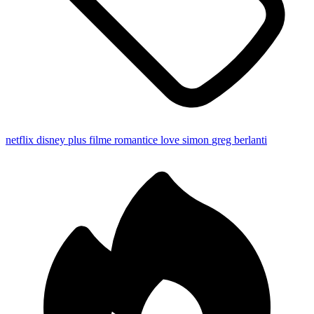
netflix
disney plus
filme romantice
love simon
greg berlanti