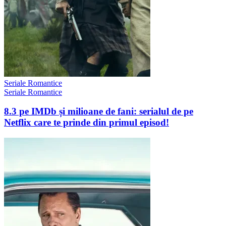
Seriale Romantice
Seriale Romantice
8.3 pe IMDb și milioane de fani: serialul de pe
Netflix care te prinde din primul episod!