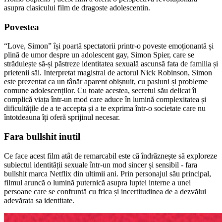
asupra clasicului film de dragoste adolescentin.
Povestea
“Love, Simon” își poartă spectatorii printr-o poveste emoționantă și
plină de umor despre un adolescent gay, Simon Spier, care se
străduiește să-și păstreze identitatea sexuală ascunsă fata de familia și
prietenii săi. Interpretat magistral de actorul Nick Robinson, Simon
este prezentat ca un tânăr aparent obișnuit, cu pasiuni și probleme
comune adolescenților. Cu toate acestea, secretul său delicat îi
complică viața într-un mod care aduce în lumină complexitatea și
dificultățile de a te accepta și a te exprima într-o societate care nu
întotdeauna îți oferă sprijinul necesar.
Fara bullshit inutil
Ce face acest film atât de remarcabil este că îndrăznește să exploreze
subiectul identității sexuale într-un mod sincer și sensibil - fara
bullshit marca Netflix din ultimii ani. Prin personajul său principal,
filmul aruncă o lumină puternică asupra luptei interne a unei
persoane care se confruntă cu frica și incertitudinea de a dezvălui
adevărata sa identitate.