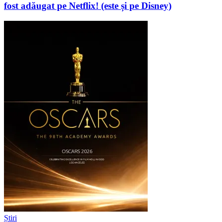
fost adăugat pe Netflix! (este și pe Disney)
Știri