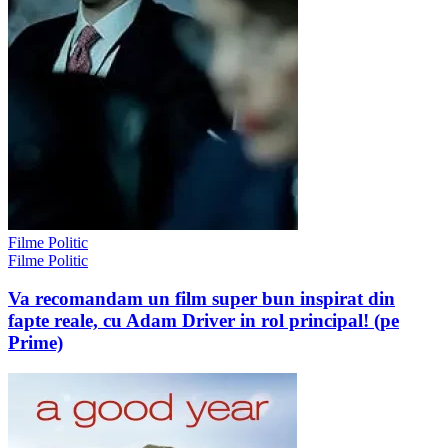
Filme Politic
Filme Politic
Va recomandam un film super bun inspirat din
fapte reale, cu Adam Driver in rol principal! (pe
Prime)