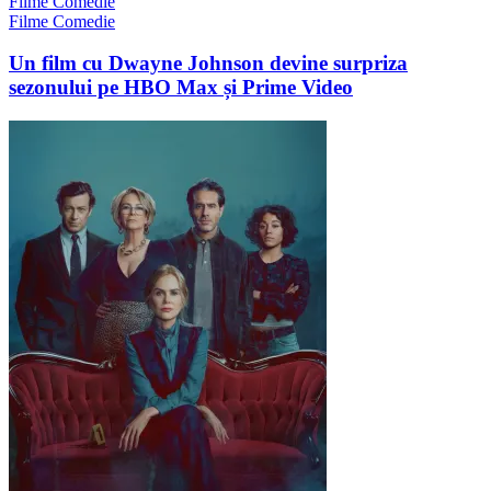
Filme Comedie
Filme Comedie
Un film cu Dwayne Johnson devine surpriza
sezonului pe HBO Max și Prime Video