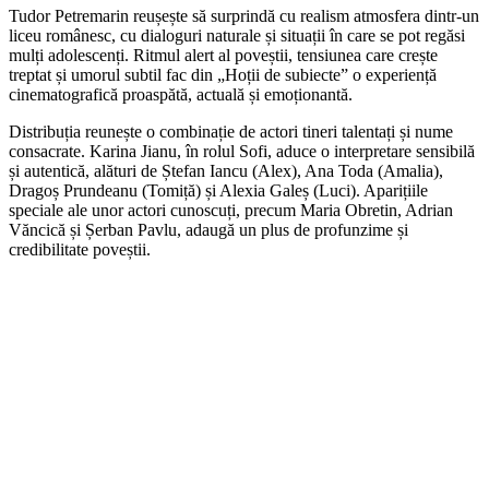
Tudor Petremarin reușește să surprindă cu realism atmosfera dintr-un
liceu românesc, cu dialoguri naturale și situații în care se pot regăsi
mulți adolescenți. Ritmul alert al poveștii, tensiunea care crește
treptat și umorul subtil fac din „Hoții de subiecte” o experiență
cinematografică proaspătă, actuală și emoționantă.
Distribuția reunește o combinație de actori tineri talentați și nume
consacrate. Karina Jianu, în rolul Sofi, aduce o interpretare sensibilă
și autentică, alături de Ștefan Iancu (Alex), Ana Toda (Amalia),
Dragoș Prundeanu (Tomiță) și Alexia Galeș (Luci). Aparițiile
speciale ale unor actori cunoscuți, precum Maria Obretin, Adrian
Văncică și Șerban Pavlu, adaugă un plus de profunzime și
credibilitate poveștii.