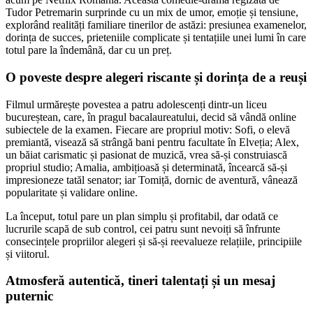
Tudor Petremarin surprinde cu un mix de umor, emoție și tensiune,
explorând realități familiare tinerilor de astăzi: presiunea examenelor,
dorința de succes, prieteniile complicate și tentațiile unei lumi în care
totul pare la îndemână, dar cu un preț.
O poveste despre alegeri riscante și dorința de a reuși
Filmul urmărește povestea a patru adolescenți dintr-un liceu
bucureștean, care, în pragul bacalaureatului, decid să vândă online
subiectele de la examen. Fiecare are propriul motiv: Sofi, o elevă
premiantă, visează să strângă bani pentru facultate în Elveția; Alex,
un băiat carismatic și pasionat de muzică, vrea să-și construiască
propriul studio; Amalia, ambițioasă și determinată, încearcă să-și
impresioneze tatăl senator; iar Tomiță, dornic de aventură, vânează
popularitate și validare online.
La început, totul pare un plan simplu și profitabil, dar odată ce
lucrurile scapă de sub control, cei patru sunt nevoiți să înfrunte
consecințele propriilor alegeri și să-și reevalueze relațiile, principiile
și viitorul.
Atmosferă autentică, tineri talentați și un mesaj
puternic