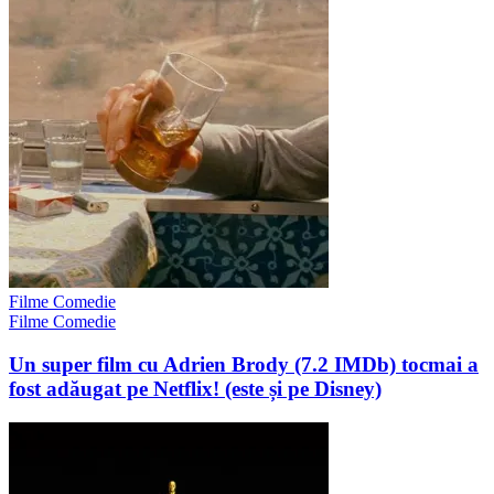
Filme Comedie
Filme Comedie
Un super film cu Adrien Brody (7.2 IMDb) tocmai a
fost adăugat pe Netflix! (este și pe Disney)