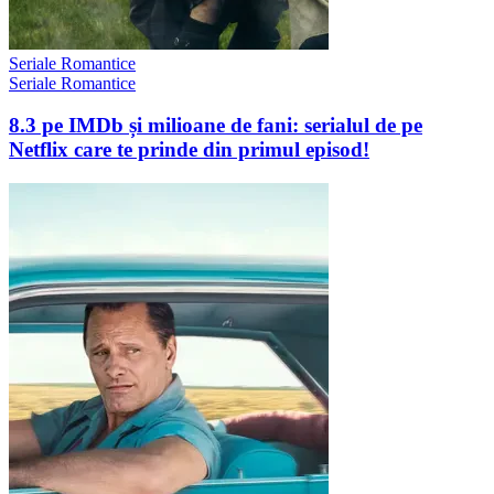
Seriale Romantice
Seriale Romantice
8.3 pe IMDb și milioane de fani: serialul de pe
Netflix care te prinde din primul episod!