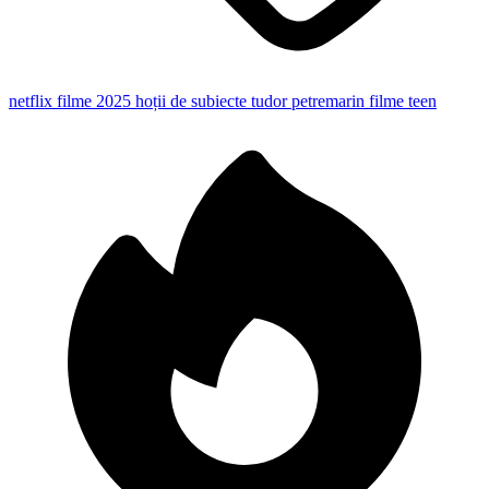
netflix
filme 2025
hoții de subiecte
tudor petremarin
filme teen