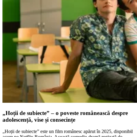
„Hoții de subiecte” – o poveste românească despre
adolescență, vise și consecințe
„Hoții de subiecte” este un film românesc apărut în 2025, disponibil
acum pe Netflix România. Această comedie-dramă regizată de