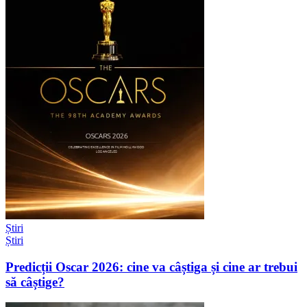
Știri
Știri
Predicții Oscar 2026: cine va câștiga și cine ar trebui
să câștige?