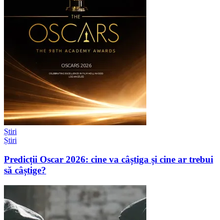
Știri
Știri
Predicții Oscar 2026: cine va câștiga și cine ar trebui
să câștige?