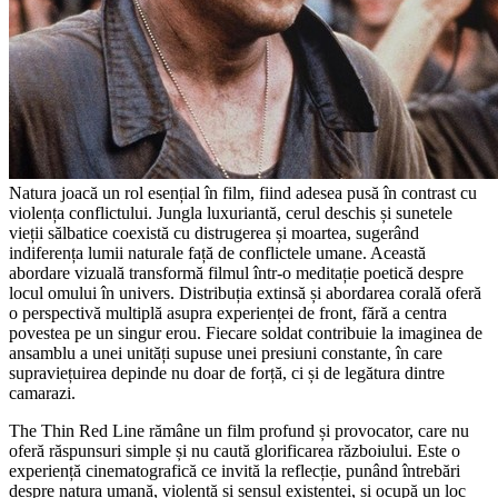
Natura joacă un rol esențial în film, fiind adesea pusă în contrast cu
violența conflictului. Jungla luxuriantă, cerul deschis și sunetele
vieții sălbatice coexistă cu distrugerea și moartea, sugerând
indiferența lumii naturale față de conflictele umane. Această
abordare vizuală transformă filmul într-o meditație poetică despre
locul omului în univers. Distribuția extinsă și abordarea corală oferă
o perspectivă multiplă asupra experienței de front, fără a centra
povestea pe un singur erou. Fiecare soldat contribuie la imaginea de
ansamblu a unei unități supuse unei presiuni constante, în care
supraviețuirea depinde nu doar de forță, ci și de legătura dintre
camarazi.
The Thin Red Line rămâne un film profund și provocator, care nu
oferă răspunsuri simple și nu caută glorificarea războiului. Este o
experiență cinematografică ce invită la reflecție, punând întrebări
despre natura umană, violență și sensul existenței, și ocupă un loc