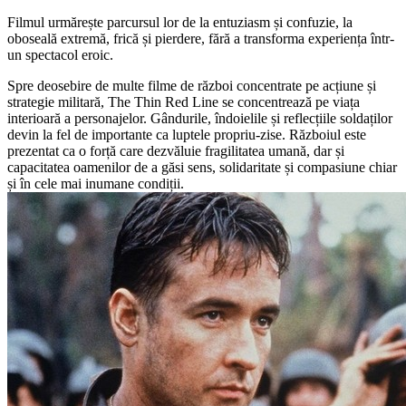
Filmul urmărește parcursul lor de la entuziasm și confuzie, la
oboseală extremă, frică și pierdere, fără a transforma experiența într-
un spectacol eroic.
Spre deosebire de multe filme de război concentrate pe acțiune și
strategie militară, The Thin Red Line se concentrează pe viața
interioară a personajelor. Gândurile, îndoielile și reflecțiile soldaților
devin la fel de importante ca luptele propriu-zise. Războiul este
prezentat ca o forță care dezvăluie fragilitatea umană, dar și
capacitatea oamenilor de a găsi sens, solidaritate și compasiune chiar
și în cele mai inumane condiții.