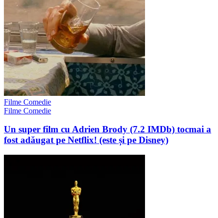
Filme Comedie
Filme Comedie
Un super film cu Adrien Brody (7.2 IMDb) tocmai a
fost adăugat pe Netflix! (este și pe Disney)