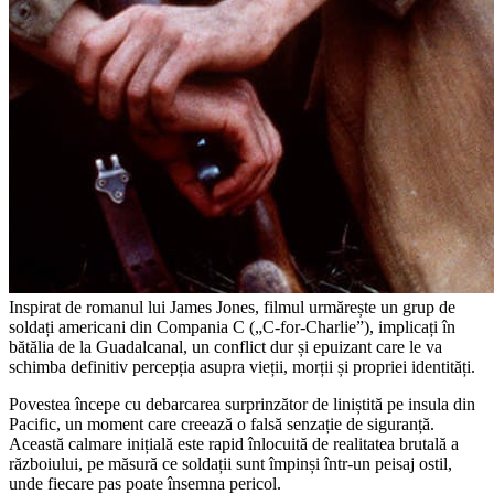
Inspirat de romanul lui James Jones, filmul urmărește un grup de
soldați americani din Compania C („C-for-Charlie”), implicați în
bătălia de la Guadalcanal, un conflict dur și epuizant care le va
schimba definitiv percepția asupra vieții, morții și propriei identități.
Povestea începe cu debarcarea surprinzător de liniștită pe insula din
Pacific, un moment care creează o falsă senzație de siguranță.
Această calmare inițială este rapid înlocuită de realitatea brutală a
războiului, pe măsură ce soldații sunt împinși într-un peisaj ostil,
unde fiecare pas poate însemna pericol.