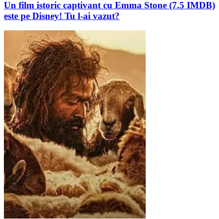
Un film istoric captivant cu Emma Stone (7.5 IMDB)
este pe Disney! Tu l-ai vazut?