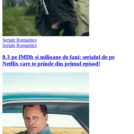
Seriale Romantice
Seriale Romantice
8.3 pe IMDb și milioane de fani: serialul de pe
Netflix care te prinde din primul episod!