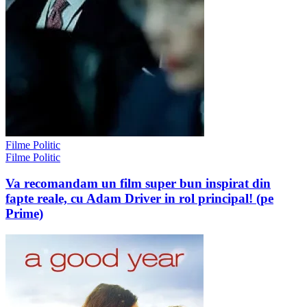
Filme Politic
Filme Politic
Va recomandam un film super bun inspirat din
fapte reale, cu Adam Driver in rol principal! (pe
Prime)