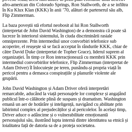
afro-american din Colorado Springs, Ron Stallworth, de a se infiltra
în Ku Klux Klan (KKK) în anii ’70, alături de partenerul său alb,
Flip Zimmerman.
La baza poveștii stă efortul neobosit al lui Ron Stallworth
(interpretat de John David Washington) de a demonstra că poate să
lucreze în interiorul sistemului, în ciuda discriminării rasiale
omniprezente. Prin intermediul unor convorbiri telefonice sub
acoperire, el reușește să se facă acceptat în rândurile KKK, chiar de
către David Duke (interpretat de Topher Grace), liderul suprem al
organizației. În timp ce Ron interacționează cu membrii KKK prin
intermediul convorbirilor telefonice, Flip Zimmerman (interpretat de
Adam Driver) îl înlocuiește pe teren, punându-și propria viață în
pericol pentru a demasca conspirațiile și planurile violente ale
grupării.
John David Washington și Adam Driver oferă interpretări
remarcabile, aducând la viață personajele lor complexe și angajând
publicul într-o călătorie plină de suspans și dramatism. Washington
emană un aer de hotărâre și inteligență, navigând cu abilitate prin
labirintul complex al prejudecăților și al pericolelor. În același timp,
Driver aduce o adâncime și o vulnerabilitate emoționantă
personajului său, ilustrând lupta internă dintre identitatea sa etnică și
loialitatea față de datoria sa de a proteja societatea.