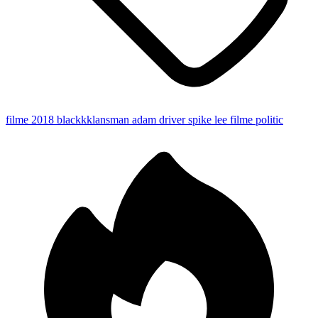
filme 2018
blackkklansman
adam driver
spike lee
filme politic