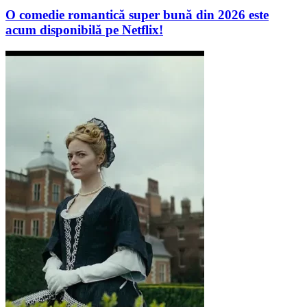
O comedie romantică super bună din 2026 este
acum disponibilă pe Netflix!