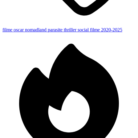
filme oscar
nomadland
parasite
thriller social
filme 2020-2025