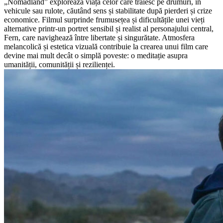
„Nomadland” explorează viața celor care trăiesc pe drumuri, în
vehicule sau rulote, căutând sens și stabilitate după pierderi și crize
economice. Filmul surprinde frumusețea și dificultățile unei vieți
alternative printr-un portret sensibil și realist al personajului central,
Fern, care navighează între libertate și singurătate. Atmosfera
melancolică și estetica vizuală contribuie la crearea unui film care
devine mai mult decât o simplă poveste: o meditație asupra
umanității, comunității și rezilienței.