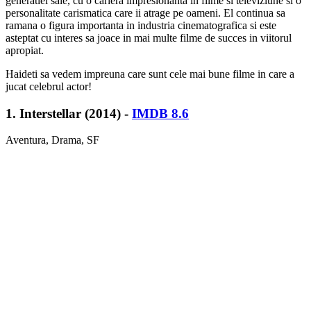
generatiei sale, cu o cariera impresionanta in filme si televiziune si o
personalitate carismatica care ii atrage pe oameni. El continua sa
ramana o figura importanta in industria cinematografica si este
asteptat cu interes sa joace in mai multe filme de succes in viitorul
apropiat.
Haideti sa vedem impreuna care sunt cele mai bune filme in care a
jucat celebrul actor!
1. Interstellar (2014) -
IMDB 8.6
Aventura, Drama, SF