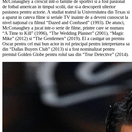
McConaughey a crescut intr-o familie de sportivi si a fost pasionat
de fotbal american in timpul scolii, dar si-a descoperit ulterior
pasiunea pentru actorie. A studiat teatrul la Universitatea din Texas si
a aparut in cateva filme si seriale TV inainte de a deveni cunoscut la
nivel național cu filmul “Dazed and Confused” (1993). De atunci,
McConaughey a jucat intr-o serie de filme, printre care se numara
“A Time to Kill” (1996), “The Wedding Planner” (2001), “Magic
Mike” (2012) si “The Gentlemen” (2019). El a castigat un premiu
Oscar pentru cel mai bun actor in rol principal pentru interpretarea sa
din “Dallas Buyers Club” (2013) si a fost nominalizat pentru
premiul Golden Globe pentru rolul sau din “True Detective” (2014).