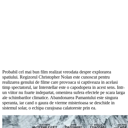
Probabil cel mai bun film realizat vreodata despre explorarea
spatiului. Regizorul Christopher Nolan este cunoscut pentru
realizarea genului de filme care provoaca si captiveaza in acelasi
timp spectatorul, iar Interstellar este o capodopera in acest sens. Intr-
un viitor nu foarte indepartat, omenirea sufera efectele pe scara larga
ale schimbarilor climatice. Abandonarea Pamantului este singura
speranta, iar cand o gaura de vierme misterioasa se deschide in
sistemul solar, o echipa curajoasa calatoreste prin ea.