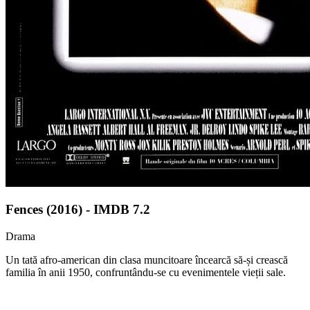
Fences (2016) - IMDB 7.2
Drama
Un tată afro-american din clasa muncitoare încearcă să-și crească
familia în anii 1950, confruntându-se cu evenimentele vieții sale.