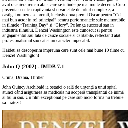
avut o cariera remarcabila care se intinde pe mai multe decenii. Cu o
prezenta scenica captivanta si o varietate de roluri complexe, a
castigat numeroase premii, inclusiv doua premii Oscar pentru “Cel
mai bun actor in rol principal” pentru performantele sale memorabile
in filmele “Training Day” si “Glory”. Pe langa succesul sau in
industria filmului, Denzel Washington este cunoscut si pentru
angajamentul sau fata de cauze sociale si caritabile, reflectand atat
profesionalismul sau cat si un caracter impecabil.
Haideti sa descoperim impreuna care sunt cele mai bune 10 filme cu
Denzel Washington!
John Q (2002) - IMDB 7.1
Crima, Drama, Thriller
John Quincy Archibald ia ostatici o sală de urgență a unui spital
atunci când asigurarea sa medicala nu acoperă transplantul de inimă
al fiului său. Un film exceptional pe care sub nicio forma nu trebuie
sa-l ratezi!