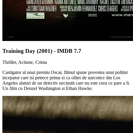
Training Day (2001) - IMDB 7.7
Thriller, Actiune, Crima
Castigator al unui premiu Oscar, filmul spune povestea unui politist
incepator care isi petrece prima zi ca ofiter de narcotice din Los
Angeles alaturi de un detectiv necinstit care nu este ceea ce pare a fi.
Un film cu Denzel Washington si Ethan Hawke.