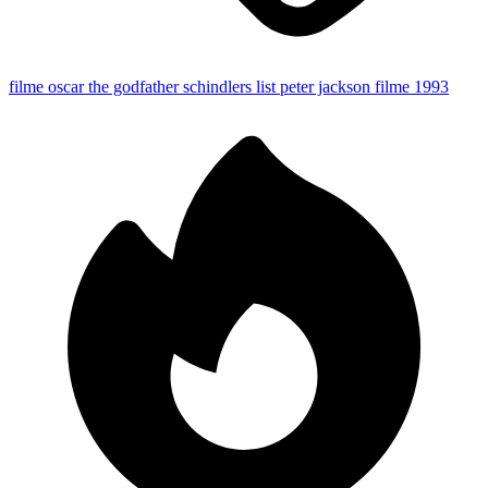
filme oscar
the godfather
schindlers list
peter jackson
filme 1993