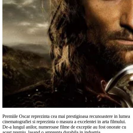
Premiile Oscar reprezinta cea mai prestigioasa recunoastere in lumea
cinematografiei si reprezinta o masura a excelentei in arta filmului.
De-a lungul anilor, numeroase filme de exceptie au fost onorate cu
acest premiu, lasand o amprenta durabila in industria