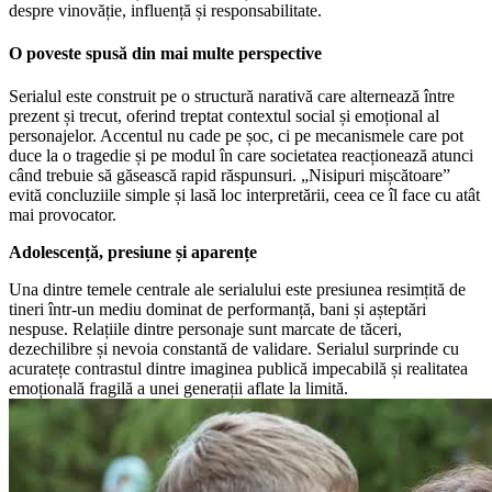
despre vinovăție, influență și responsabilitate.
O poveste spusă din mai multe perspective
Serialul este construit pe o structură narativă care alternează între
prezent și trecut, oferind treptat contextul social și emoțional al
personajelor. Accentul nu cade pe șoc, ci pe mecanismele care pot
duce la o tragedie și pe modul în care societatea reacționează atunci
când trebuie să găsească rapid răspunsuri. „Nisipuri mișcătoare”
evită concluziile simple și lasă loc interpretării, ceea ce îl face cu atât
mai provocator.
Adolescență, presiune și aparențe
Una dintre temele centrale ale serialului este presiunea resimțită de
tineri într-un mediu dominat de performanță, bani și așteptări
nespuse. Relațiile dintre personaje sunt marcate de tăceri,
dezechilibre și nevoia constantă de validare. Serialul surprinde cu
acuratețe contrastul dintre imaginea publică impecabilă și realitatea
emoțională fragilă a unei generații aflate la limită.