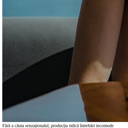
Fără a căuta senzaționalul, producția ridică întrebări incomode