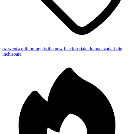
oz
wentworth
orange is the new black
seriale drama
evadari din
inchisoare