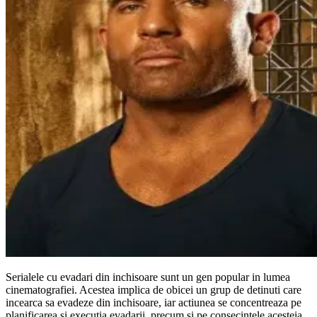
Serialele cu evadari din inchisoare sunt un gen popular in lumea
cinematografiei. Acestea implica de obicei un grup de detinuti care
incearca sa evadeze din inchisoare, iar actiunea se concentreaza pe
planificarea si executia evadarii, precum si pe consecintele acesteia.