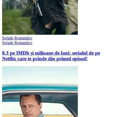
Seriale Romantice
Seriale Romantice
8.3 pe IMDb și milioane de fani: serialul de pe
Netflix care te prinde din primul episod!