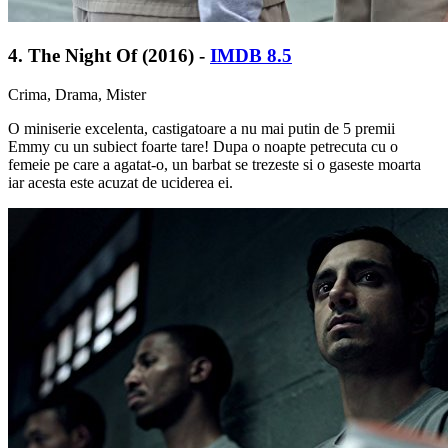
4. The Night Of (2016) -
IMDB 8.5
Crima, Drama, Mister
O miniserie excelenta, castigatoare a nu mai putin de 5 premii
Emmy cu un subiect foarte tare! Dupa o noapte petrecuta cu o
femeie pe care a agatat-o, un barbat se trezeste si o gaseste moarta
iar acesta este acuzat de uciderea ei.