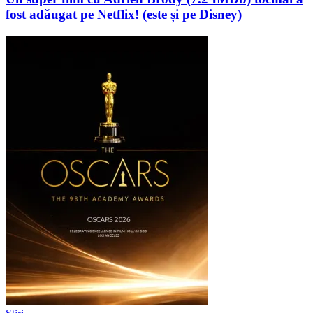
fost adăugat pe Netflix! (este și pe Disney)