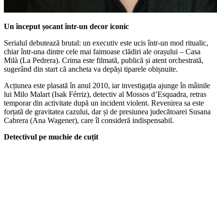
Un început șocant într-un decor iconic
Serialul debutează brutal: un executiv este ucis într-un mod ritualic,
chiar într-una dintre cele mai faimoase clădiri ale orașului – Casa
Milà (La Pedrera). Crima este filmată, publică și atent orchestrată,
sugerând din start că ancheta va depăși tiparele obișnuite.
Acțiunea este plasată în anul 2010, iar investigația ajunge în mâinile
lui Milo Malart (Isak Férriz), detectiv al Mossos d’Esquadra, retras
temporar din activitate după un incident violent. Revenirea sa este
forțată de gravitatea cazului, dar și de presiunea judecătoarei Susana
Cabrera (Ana Wagener), care îl consideră indispensabil.
Detectivul pe muchie de cuțit