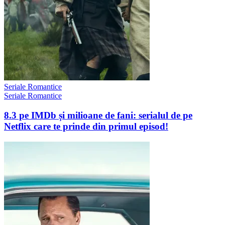
Seriale Romantice
Seriale Romantice
8.3 pe IMDb și milioane de fani: serialul de pe
Netflix care te prinde din primul episod!