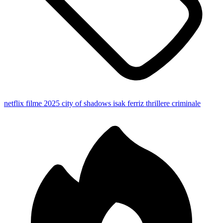
netflix
filme 2025
city of shadows
isak ferriz
thrillere criminale