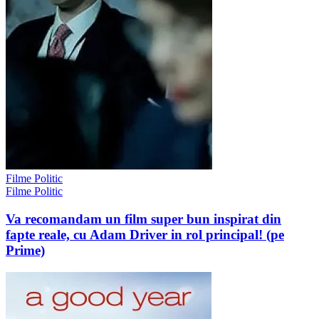
Filme Politic
Filme Politic
Va recomandam un film super bun inspirat din
fapte reale, cu Adam Driver in rol principal! (pe
Prime)