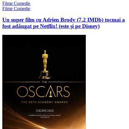
Filme Comedie
Filme Comedie
Un super film cu Adrien Brody (7.2 IMDb) tocmai a
fost adăugat pe Netflix! (este și pe Disney)