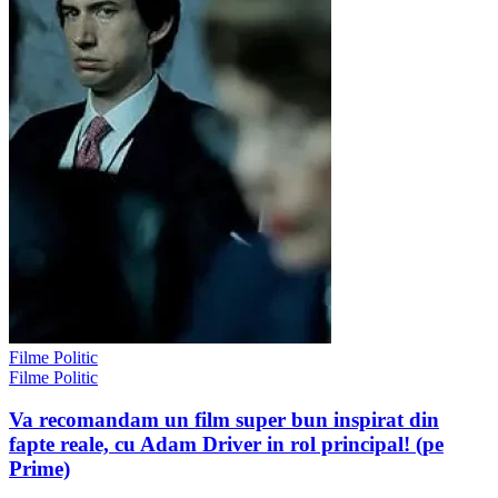
Filme Politic
Filme Politic
Va recomandam un film super bun inspirat din
fapte reale, cu Adam Driver in rol principal! (pe
Prime)