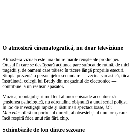
O atmosferă cinematografică, nu doar televiziune
Atmosfera vizuală este una dintre marile reușite ale producției.
Orașul în care se desfășoară acțiunea pare sufocat de rutină, de mici
tragedii și de oameni care trăiesc în tăcere lângă propriile eșecuri.
Simpla prezență a personajelor secundare — vecina sarcastică, fiica
înstrăinată, colegii lui Brady din magazinul de electronice —
contribuie la un realism apăsător.
Muzica, montajul și ritmul lent al unor episoade accentuează
tensiunea psihologică, nu adrenalina obișnuită a unui serial polițist.
În loc de investigații rapide și răsturnări spectaculoase,
Mr.
Mercedes
oferă un portret al durerii, al obsesiei și al unui oraș care
încă respiră frica unui rău fără chip.
Schimbările de ton dintre sezoane