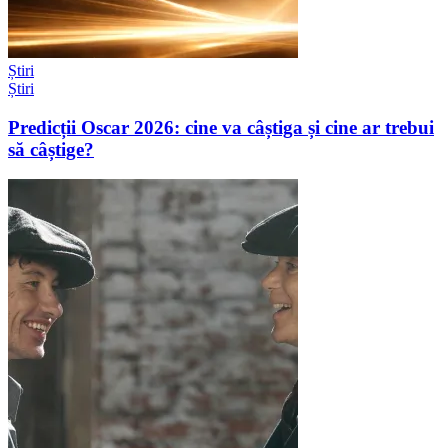
Știri
Știri
Predicții Oscar 2026: cine va câștiga și cine ar trebui
să câștige?