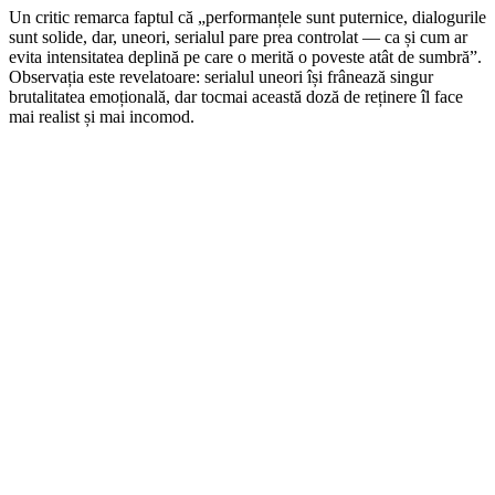
Un critic remarca faptul că „performanțele sunt puternice, dialogurile
sunt solide, dar, uneori, serialul pare prea controlat — ca și cum ar
evita intensitatea deplină pe care o merită o poveste atât de sumbră”.
Observația este revelatoare: serialul uneori își frânează singur
brutalitatea emoțională, dar tocmai această doză de reținere îl face
mai realist și mai incomod.