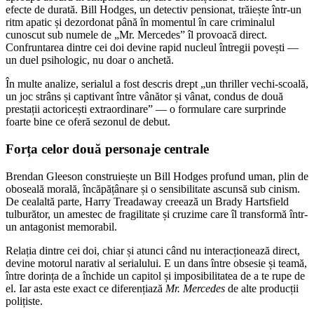
efecte de durată. Bill Hodges, un detectiv pensionat, trăiește într-un
ritm apatic și dezordonat până în momentul în care criminalul
cunoscut sub numele de „Mr. Mercedes” îl provoacă direct.
Confruntarea dintre cei doi devine rapid nucleul întregii povești —
un duel psihologic, nu doar o anchetă.
În multe analize, serialul a fost descris drept „un thriller vechi-scoală,
un joc strâns și captivant între vânător și vânat, condus de două
prestații actoricești extraordinare” — o formulare care surprinde
foarte bine ce oferă sezonul de debut.
Forța celor două personaje centrale
Brendan Gleeson construiește un Bill Hodges profund uman, plin de
oboseală morală, încăpățânare și o sensibilitate ascunsă sub cinism.
De cealaltă parte, Harry Treadaway creează un Brady Hartsfield
tulburător, un amestec de fragilitate și cruzime care îl transformă într-
un antagonist memorabil.
Relația dintre cei doi, chiar și atunci când nu interacționează direct,
devine motorul narativ al serialului. E un dans între obsesie și teamă,
între dorința de a închide un capitol și imposibilitatea de a te rupe de
el. Iar asta este exact ce diferențiază
Mr. Mercedes
de alte producții
polițiste.