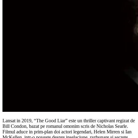
Lansat in 2019, “The Good Liar” este un thriller captivant regizat de
Bill Condon, bazat pe romanul omonim scris de Nicholas Searle.
Filmul aduce in prim-plan doi actori legendari, Helen Mirren si Ian
McKellen, intr-o poveste despre inselaciune, razbunare si secrete