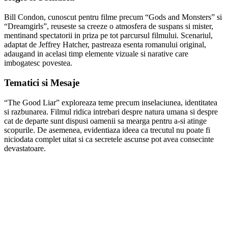
Bill Condon, cunoscut pentru filme precum “Gods and Monsters” si
“Dreamgirls”, reuseste sa creeze o atmosfera de suspans si mister,
mentinand spectatorii in priza pe tot parcursul filmului. Scenariul,
adaptat de Jeffrey Hatcher, pastreaza esenta romanului original,
adaugand in acelasi timp elemente vizuale si narative care
imbogatesc povestea.
Tematici si Mesaje
“The Good Liar” exploreaza teme precum inselaciunea, identitatea
si razbunarea. Filmul ridica intrebari despre natura umana si despre
cat de departe sunt dispusi oamenii sa mearga pentru a-si atinge
scopurile. De asemenea, evidentiaza ideea ca trecutul nu poate fi
niciodata complet uitat si ca secretele ascunse pot avea consecinte
devastatoare.