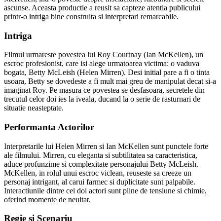
ascunse. Aceasta productie a reusit sa capteze atentia publicului
printr-o intriga bine construita si interpretari remarcabile.
Intriga
Filmul urmareste povestea lui Roy Courtnay (Ian McKellen), un
escroc profesionist, care isi alege urmatoarea victima: o vaduva
bogata, Betty McLeish (Helen Mirren). Desi initial pare a fi o tinta
usoara, Betty se dovedeste a fi mult mai greu de manipulat decat si-a
imaginat Roy. Pe masura ce povestea se desfasoara, secretele din
trecutul celor doi ies la iveala, ducand la o serie de rasturnari de
situatie neasteptate.
Performanta Actorilor
Interpretarile lui Helen Mirren si Ian McKellen sunt punctele forte
ale filmului. Mirren, cu eleganta si subtilitatea sa caracteristica,
aduce profunzime si complexitate personajului Betty McLeish.
McKellen, in rolul unui escroc viclean, reuseste sa creeze un
personaj intrigant, al carui farmec si duplicitate sunt palpabile.
Interactiunile dintre cei doi actori sunt pline de tensiune si chimie,
oferind momente de neuitat.
Regie si Scenariu