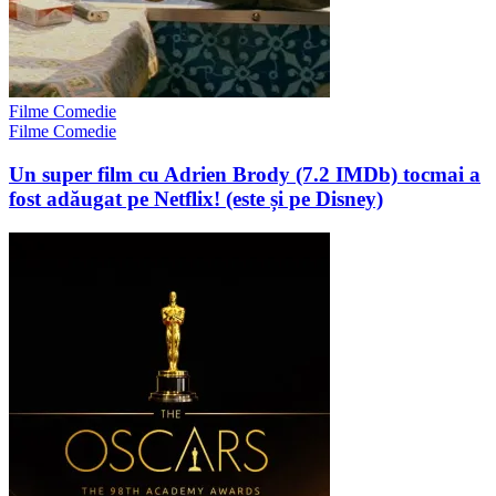
Filme Comedie
Filme Comedie
Un super film cu Adrien Brody (7.2 IMDb) tocmai a
fost adăugat pe Netflix! (este și pe Disney)