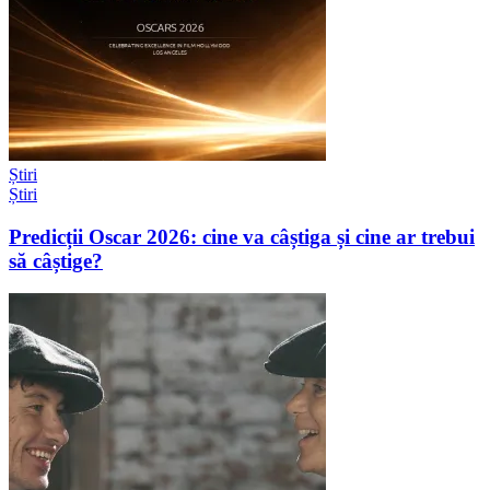
Știri
Știri
Predicții Oscar 2026: cine va câștiga și cine ar trebui
să câștige?