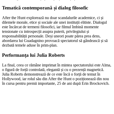
Tematică contemporană și dialog filosofic
After the Hunt explorează nu doar scandalurile academice, ci și
dilemele morale, etice și sociale ale unei instituții elitiste. Dialogul
este încărcat de termeni filosofici, iar filmul îmbină momente
tensionate cu introspecții asupra puterii, privilegiului și
responsabilității personale. Deși uneori poate părea prea dens,
abordarea lui Guadagnino provoacă spectatorul să gândească și să
dezbată temele aduse în prim-plan.
Performanța lui Julia Roberts
La final, ceea ce rămâne imprimat în mintea spectatorului este Alma,
o figură de forță controlată, elegantă și cu o prezență magnetică.
Julia Roberts demonstrează de ce este încă o forță de temut în
Hollywood, iar rolul său din After the Hunt o poziționează din nou
în cursa pentru premii importante, 25 de ani după Erin Brockovich.