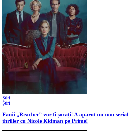
Știri
Știri
Fanii „Reacher” vor fi șocați! A aparut un nou serial
thriller cu Nicole Kidman pe Prime!