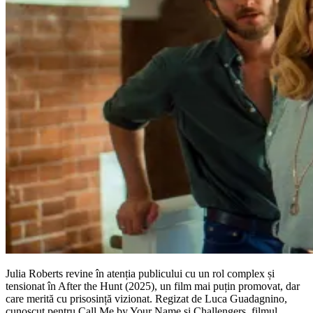
Julia Roberts revine în atenția publicului cu un rol complex și
tensionat în After the Hunt (2025), un film mai puțin promovat, dar
care merită cu prisosință vizionat. Regizat de Luca Guadagnino,
cunoscut pentru Call Me by Your Name și Challengers, filmul