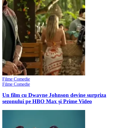
Filme Comedie
Filme Comedie
Un film cu Dwayne Johnson devine surpriza
sezonului pe HBO Max și Prime Video