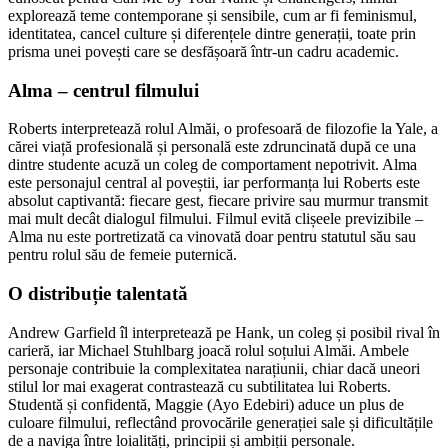
explorează teme contemporane și sensibile, cum ar fi feminismul,
identitatea, cancel culture și diferențele dintre generații, toate prin
prisma unei povești care se desfășoară într-un cadru academic.
Alma – centrul filmului
Roberts interpretează rolul Almăi, o profesoară de filozofie la Yale, a
cărei viață profesională și personală este zdruncinată după ce una
dintre studente acuză un coleg de comportament nepotrivit. Alma
este personajul central al poveștii, iar performanța lui Roberts este
absolut captivantă: fiecare gest, fiecare privire sau murmur transmit
mai mult decât dialogul filmului. Filmul evită clișeele previzibile –
Alma nu este portretizată ca vinovată doar pentru statutul său sau
pentru rolul său de femeie puternică.
O distribuție talentată
Andrew Garfield îl interpretează pe Hank, un coleg și posibil rival în
carieră, iar Michael Stuhlbarg joacă rolul soțului Almăi. Ambele
personaje contribuie la complexitatea narațiunii, chiar dacă uneori
stilul lor mai exagerat contrastează cu subtilitatea lui Roberts.
Studentă și confidentă, Maggie (Ayo Edebiri) aduce un plus de
culoare filmului, reflectând provocările generației sale și dificultățile
de a naviga între loialități, principii și ambiții personale.