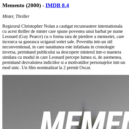
Memento (2000) -
IMDB 8.4
Mister, Thriller
Regizorul Christopher Nolan a castigat recunoastere internationala
cu acest thriller de mister care spune povestea unui barbat pe nume
Leonard (Guy Pearce) cu o forma rara de pierdere a memoriei, care
incearca sa gaseasca ucigasul sotiei sale. Povestita intr-un stil
neconventional, in care naratiunea este infatisata in cronologie
inversa, permitand publicului sa descopere misterul intr-o maniera
similara cu modul in care Leonard percepe lumea si, de asemenea,
permitand dezvaluirea indiciilor si a motivatiilor personajelor intr-un
mod unic. Un film nominalizat la 2 premii Oscar.